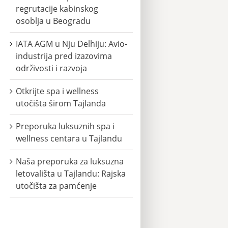
regrutacije kabinskog
osoblja u Beogradu
IATA AGM u Nju Delhiju: Avio-
industrija pred izazovima
održivosti i razvoja
Otkrijte spa i wellness
utočišta širom Tajlanda
Preporuka luksuznih spa i
wellness centara u Tajlandu
Naša preporuka za luksuzna
letovališta u Tajlandu: Rajska
utočišta za pamćenje