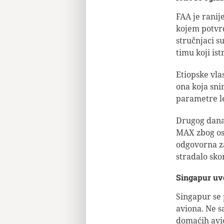
FAA je ranij
kojem potvrđ
stručnjaci s
timu koji is
Etiopske vlas
ona koja sni
parametre le
Drugog dana 
MAX zbog os
odgovorna za
stradalo skor
Singapur uv
Singapur se 
aviona. Ne s
domaćih avio