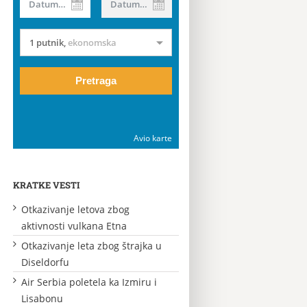
Datum od
Datum do
1 putnik
,
ekonomska
Pretraga
Avio karte
KRATKE VESTI
Otkazivanje letova zbog
aktivnosti vulkana Etna
Otkazivanje leta zbog štrajka u
Diseldorfu
Air Serbia poletela ka Izmiru i
Lisabonu