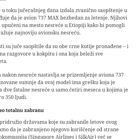
e u toku jučerašnjeg dana izdala zvanično saopštenje u
uje da je avion 737 MAX bezbedan za letenje. Njihovi
u upućeni na mesto nesreće u Etiopiji kako bi pomogli
tražuje najnoviju avionsku nesreću.
ti su juče saopštile da su obe crne kutije pronađene – i
ma razgovore u kokpitu i ona koja beleži sve
ta.
nakon nesreće nastavlja se prizemljenje aviona 737
novane sumnje da ovaj model ima grešku koja je
 dve fatalne nesreće u samo četiri meseca u kojima je
o 350 ljudi.
eo totalnu zabranu
pridružio državama koje su zabranile letove ovog
amo da je zabranjeno njegovo korišćenje od strane
kompanija (Singapore Airlines i SilkAir) već se