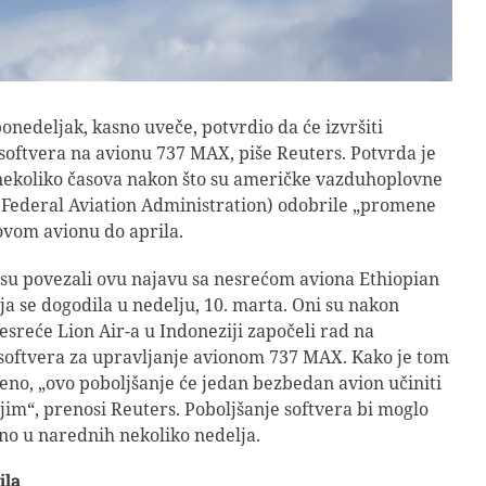
ponedeljak, kasno uveče, potvrdio da će izvršiti
oftvera na avionu 737 MAX, piše Reuters. Potvrda je
nekoliko časova nakon što su američke vazduhoplovne
– Federal Aviation Administration) odobrile „promene
ovom avionu do aprila.
su povezali ovu najavu sa nesrećom aviona Ethiopian
oja se dogodila u nedelju, 10. marta. Oni su nakon
sreće Lion Air-a u Indoneziji započeli rad na
softvera za upravljanje avionom 737 MAX. Kako je tom
eno, „ovo poboljšanje će jedan bezbedan avion učiniti
jim“, prenosi Reuters. Poboljšanje softvera bi moglo
rano u narednih nekoliko nedelja.
ila