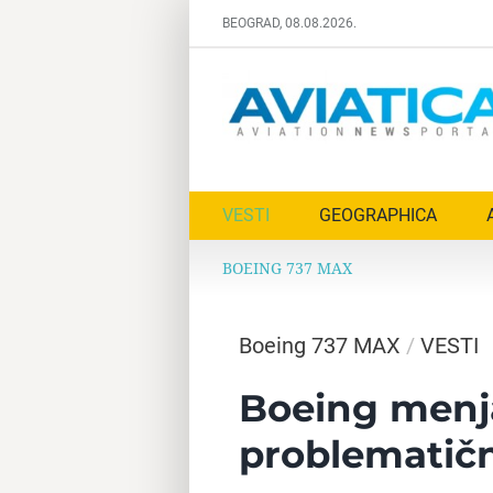
Skip
BEOGRAD, 08.08.2026.
to
content
VESTI
GEOGRAPHICA
BOEING 737 MAX
Boeing 737 MAX
/
VESTI
Boeing menja
problematič