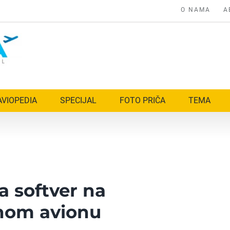
O NAMA
A
AVIOPEDIA
SPECIJAL
FOTO PRIČA
TEMA
 softver na
nom avionu