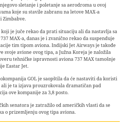
 njegovo sletanje i poletanje sa aerodroma u ovoj
vama koje su stavile zabranu na letove MAX-a
 i Zimbabve.
oji je juče rekao da prati situaciju ali da nastavlja sa
737 MAX-a, danas je i zvanično rekao da suspenduje
acije tim tipom aviona. Indijski Jet Airways je takođe
e svoje avione ovog tipa, a Južna Koreja je naložila
overu tehničke ispravnosti aviona 737 MAX tamošnje
e Eastar Jet.
iokompanija GOL je saopštila da će nastaviti da koristi
ali je ta izjava prouzrokovala dramatičan pad
cija ove kompanije za 3,8 posto.
kih senatora je zatražilo od američkih vlasti da se
a o prizemljenju ovog tipa aviona.