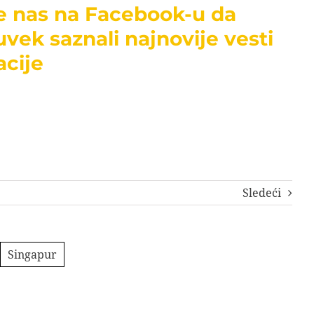
te nas na Facebook-u da
uvek saznali najnovije vesti
acije
Sledeći
Singapur