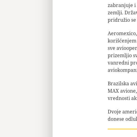
zabranjuje i
zemlji. Drža
pridružio se
Aeromexico, k
korišćenjem 
sve aviooper
prizemljio sv
vanredni pr
aviokompanij
Brazilska av
MAX avione, 
vrednosti ak
Dvoje američ
donese odluk