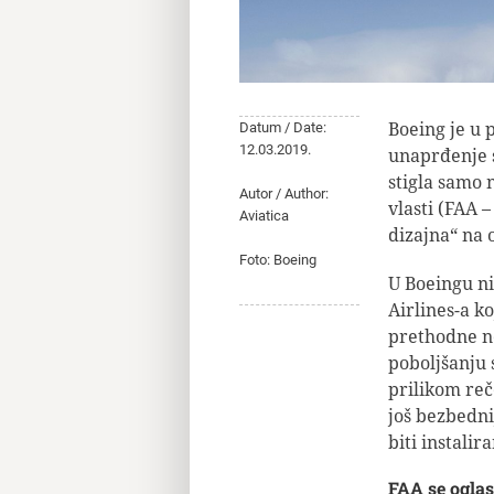
Boeing je u 
Datum / Date:
12.03.2019.
unaprđenje s
stigla samo 
Autor / Author:
vlasti (FAA 
Aviatica
dizajna“ na 
Foto: Boeing
U Boeingu ni
Airlines-a k
prethodne ne
poboljšanju 
prilikom reč
još bezbedni
biti instali
FAA se oglas