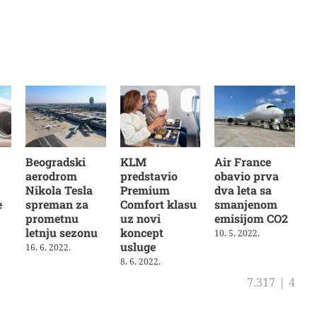
Beogradski
KLM
Air France
aerodrom
predstavio
obavio prva
Nikola Tesla
Premium
dva leta sa
e
spreman za
Comfort klasu
smanjenom
prometnu
uz novi
emisijom CO2
letnju sezonu
koncept
10. 5. 2022.
usluge
16. 6. 2022.
8. 6. 2022.
7.317
|
4