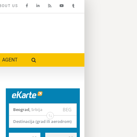
BOUT US
AGENT
BEG
Beograd
,
Srbija
Destinacija (grad ili aerodrom)