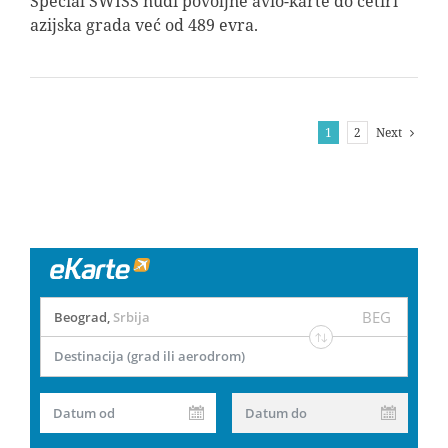
Special SWISS nudi povoljne avio-karte do četiri
azijska grada već od 489 evra.
Next
1
2
BEG
Beograd
,
Srbija
Destinacija (grad ili aerodrom)
Datum od
Datum do