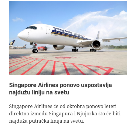
Singapore Airlines ponovo uspostavlja
najdužu liniju na svetu
Singapore Airlines će od oktobra ponovo leteti
direktno između Singapura i Njujorka što će biti
najduža putnička linija na svetu.