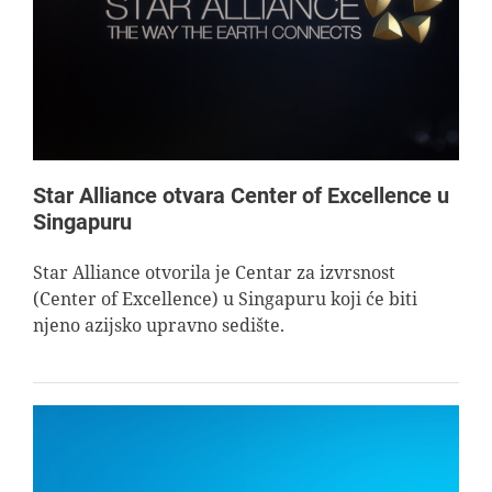
AVIOPEDIA
SPECIJAL
FOTO PRIČA
Star Alliance otvara Center of Excellence u
Singapuru
TEMA
Star Alliance otvorila je Centar za izvrsnost
(Center of Excellence) u Singapuru koji će biti
AGENT
njeno azijsko upravno sedište.
Search
for: