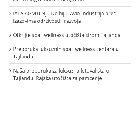
IATA AGM u Nju Delhiju: Avio-industrija pred
izazovima održivosti i razvoja
Otkrijte spa i wellness utočišta širom Tajlanda
Preporuka luksuznih spa i wellness centara u
Tajlandu
Naša preporuka za luksuzna letovališta u
Tajlandu: Rajska utočišta za pamćenje