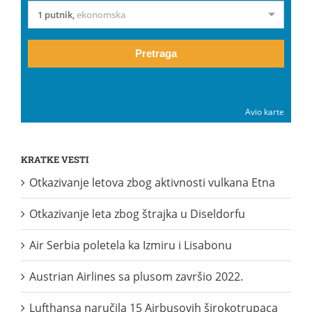
1 putnik
,
ekonomska
Pretraga
Avio karte
KRATKE VESTI
Otkazivanje letova zbog aktivnosti vulkana Etna
Otkazivanje leta zbog štrajka u Diseldorfu
Air Serbia poletela ka Izmiru i Lisabonu
Austrian Airlines sa plusom završio 2022.
Lufthansa naručila 15 Airbusovih širokotrupaca