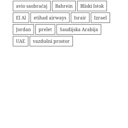
avio saobraćaj
Bahrein
Bliski Istok
El Al
etihad airways
Israir
Izrael
Jordan
prelet
Saudijska Arabija
UAE
vazdušni prostor