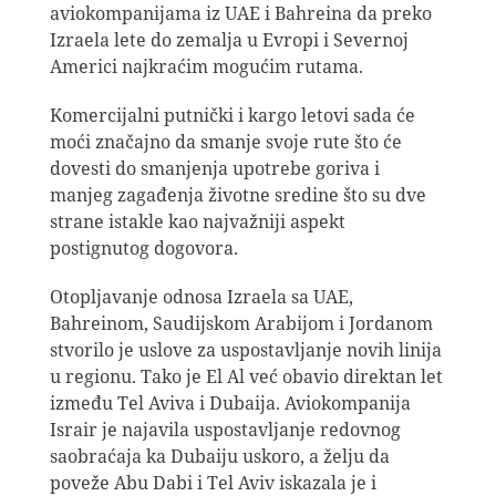
aviokompanijama iz UAE i Bahreina da preko
Izraela lete do zemalja u Evropi i Severnoj
Americi najkraćim mogućim rutama.
Komercijalni putnički i kargo letovi sada će
moći značajno da smanje svoje rute što će
dovesti do smanjenja upotrebe goriva i
manjeg zagađenja životne sredine što su dve
strane istakle kao najvažniji aspekt
postignutog dogovora.
Otopljavanje odnosa Izraela sa UAE,
Bahreinom, Saudijskom Arabijom i Jordanom
stvorilo je uslove za uspostavljanje novih linija
u regionu. Tako je El Al već obavio direktan let
između Tel Aviva i Dubaija. Aviokompanija
Israir je najavila uspostavljanje redovnog
saobraćaja ka Dubaiju uskoro, a želju da
poveže Abu Dabi i Tel Aviv iskazala je i