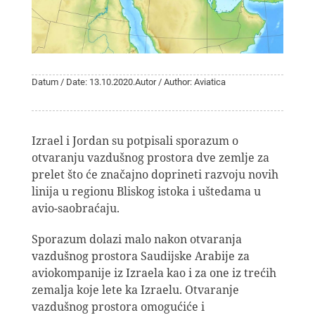
Datum / Date: 13.10.2020.
Autor / Author: Aviatica
Izrael i Jordan su potpisali sporazum o
otvaranju vazdušnog prostora dve zemlje za
prelet što će značajno doprineti razvoju novih
linija u regionu Bliskog istoka i uštedama u
avio-saobraćaju.
Sporazum dolazi malo nakon otvaranja
vazdušnog prostora Saudijske Arabije za
aviokompanije iz Izraela kao i za one iz trećih
zemalja koje lete ka Izraelu. Otvaranje
vazdušnog prostora omogućiće i