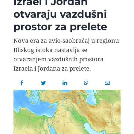
Izrael i Jordan
AVIOPEDIA
otvaraju vazdušni
prostor za prelete
SPECIJAL
Nova era za avio-saobraćaj u regionu
FOTO PRIČA
Bliskog istoka nastavlja se
otvaranjem vazdušnih prostora
TEMA
Izraela i Jordana za prelete.
AGENT
Search
for: