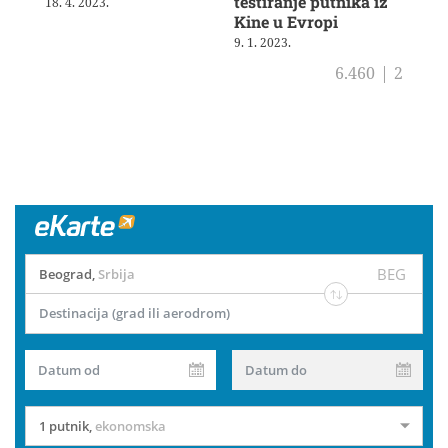
testiranje putnika iz
18. 4. 2023.
21. 
Kine u Evropi
9. 1. 2023.
6.460
|
2
BEG
Beograd
,
Srbija
Destinacija (grad ili aerodrom)
Datum od
Datum do
1 putnik
,
ekonomska