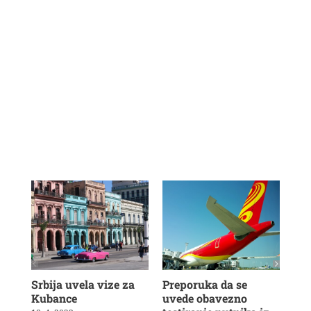
Srbija uvela vize za
Preporuka da se
Ae
Kubance
uvede obavezno
štr