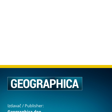
Izdavač / Publisher:
Geographica doo