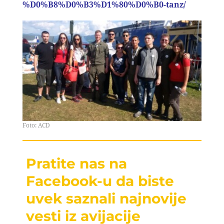
%D0%B8%D0%B3%D1%80%D0%B0-tanz/
Foto: ACD
Pratite nas na
Facebook-u da biste
uvek saznali najnovije
vesti iz avijacije