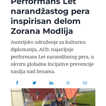
Performans Let
AVIOPEDIA
narandžastog pera
inspirisan delom
SPECIJAL
Zorana Modlija
FOTO PRIČA
Austrijsko udruženje za kulturnu
diplomatiju, ACD, najavljuje
TEMA
performans Let narandžastog pera, u
okviru globalne Incijative prevencije
AGENT
nasilja nad ženama.
Search
for: