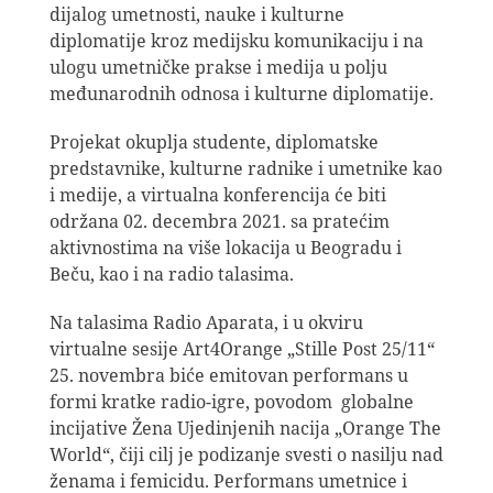
dijalog umetnosti, nauke i kulturne
diplomatije kroz medijsku komunikaciju i na
ulogu umetničke prakse i medija u polju
međunarodnih odnosa i kulturne diplomatije.
Projekat okuplja studente, diplomatske
predstavnike, kulturne radnike i umetnike kao
i medije, a virtualna konferencija će biti
održana 02. decembra 2021. sa pratećim
aktivnostima na više lokacija u Beogradu i
Beču, kao i na radio talasima.
Na talasima Radio Aparata, i u okviru
virtualne sesije Art4Orange „Stille Post 25/11“
25. novembra biće emitovan performans u
formi kratke radio-igre, povodom globalne
incijative Žena Ujedinjenih nacija „Orange The
World“, čiji cilj je podizanje svesti o nasilju nad
ženama i femicidu. Performans umetnice i