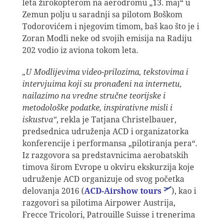
leta žirokopterom na aerodromu „13. maj“ u
Zemun polju u saradnji sa pilotom Boškom
Todorovićem i njegovim timom, baš kao što je i
Zoran Modli neke od svojih emisija na Radiju
202 vodio iz aviona tokom leta.
„U Modlijevima video-prilozima, tekstovima i
intervjuima koji su pronađeni na internetu,
nailazimo na vredne stručne teorijske i
metodološke podatke, inspirativne misli i
iskustva“
, rekla je Tatjana Christelbauer,
predsednica udruženja ACD i organizatorka
konferencije i performansa „pilotiranja pera“.
Iz razgovora sa predstavnicima aerobatskih
timova širom Evrope u okviru ekskurzija koje
udruženje ACD organizuje od svog početka
delovanja 2016 (
ACD-Airshow tours
), kao i
razgovori sa pilotima Airpower Austrija,
Frecce Tricolori, Patrouille Suisse i trenerima