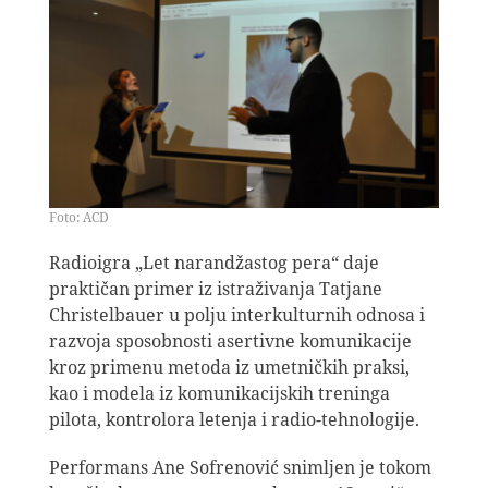
Foto: ACD
Radioigra „Let narandžastog pera“ daje
praktičan primer iz istraživanja Tatjane
Christelbauer u polju interkulturnih odnosa i
razvoja sposobnosti asertivne komunikacije
kroz primenu metoda iz umetničkih praksi,
kao i modela iz komunikacijskih treninga
pilota, kontrolora letenja i radio-tehnologije.
Performans Ane Sofrenović snimljen je tokom