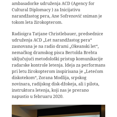
ambasadorke udruženja ACD (Agency for
Cultural Diplomacy ) za Inicijativu
narandžastog pera, Ane Sofrenović sniman je
tokom leta žirokopterom.
Radioigra Tatjane Christlebauer, predsednice
udruženja ACD „Let narandžastog pera“
zasnovana je na radio drami „Okeanski let“,
nemačkog dramskog pisca Bertolda Brehta
uključujući metodološki pristup komunikacije
radarske kontrole letenja. Ideja za performans
pri letu žirokopterom inspirisana je „Letećom
diskotekom“, Zorana Modlija, srpskog
novinara, radijskog disk-džokeja, ali i pilota,
instruktora letenja, koji nas je prerano
napustio u februaru 2020.