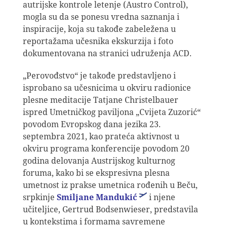
autrijske kontrole letenje (Austro Control),
mogla su da se ponesu vredna saznanja i
inspiracije, koja su takođe zabeležena u
reportažama učesnika ekskurzija i foto
dokumentovana na stranici udruženja ACD.
„Perovođstvo“ je takođe predstavljeno i
isprobano sa učesnicima u okviru radionice
plesne meditacije Tatjane Christelbauer
ispred Umetničkog paviljona „Cvijeta Zuzorić“
povodom Evropskog dana jezika 23.
septembra 2021, kao prateća aktivnost u
okviru programa konferencije povodom 20
godina delovanja Austrijskog kulturnog
foruma, kako bi se ekspresivna plesna
umetnost iz prakse umetnica rođenih u Beču,
srpkinje
Smiljane Mandukić
i njene
učiteljice, Gertrud Bodsenwieser, predstavila
u kontekstima i formama savremene