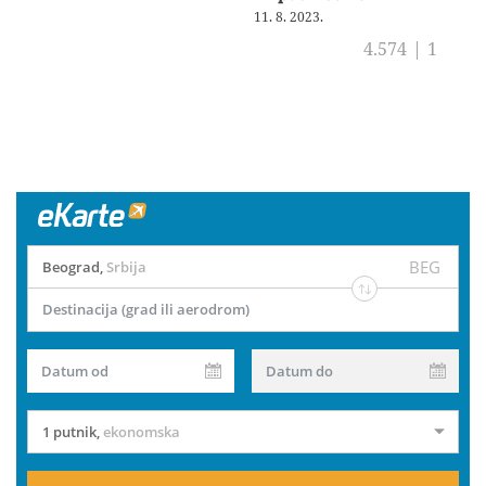
11. 8. 2023.
4.574
|
1
BEG
Beograd
,
Srbija
Destinacija (grad ili aerodrom)
Datum od
Datum do
1 putnik
,
ekonomska