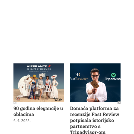
90 godina elegancije u
Domaća platforma za
Na
oblacima
recenzije Fast Review
otv
potpisala istorijsko
u S
6. 9. 2023.
partnerstvo s
6. 2
Tripadvisor-om