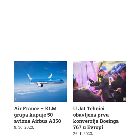
Air France – KLM
U Jat Tehnici
Air
grupa kupuje 50
obavljena prva
nov
aviona Airbus A350
konverzija Boeinga
dug
767 u Evropi
le
8. 10. 2023.
26. 1. 2023.
23. 