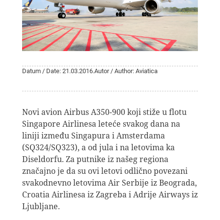
Datum / Date: 21.03.2016.
Autor / Author: Aviatica
Novi avion Airbus A350-900 koji stiže u flotu
Singapore Airlinesa leteće svakog dana na
liniji između Singapura i Amsterdama
(SQ324/SQ323), a od jula i na letovima ka
Diseldorfu. Za putnike iz našeg regiona
značajno je da su ovi letovi odlično povezani
svakodnevno letovima Air Serbije iz Beograda,
Croatia Airlinesa iz Zagreba i Adrije Airways iz
Ljubljane.