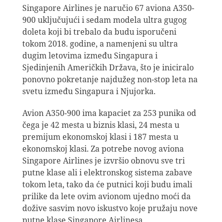
Singapore Airlines je naručio 67 aviona A350-
900 uključujući i sedam modela ultra gugog
doleta koji bi trebalo da budu isporučeni
tokom 2018. godine, a namenjeni su ultra
dugim letovima između Singapura i
Sjedinjenih Američkih Država, što je iniciralo
ponovno pokretanje najdužeg non-stop leta na
svetu između Singapura i Njujorka.
Avion A350-900 ima kapaciet za 253 punika od
čega je 42 mesta u biznis klasi, 24 mesta u
premijum ekonomskoj klasi i 187 mesta u
ekonomskoj klasi. Za potrebe novog aviona
Singapore Airlines je izvršio obnovu sve tri
putne klase ali i elektronskog sistema zabave
tokom leta, tako da će putnici koji budu imali
prilike da lete ovim avionom ujedno moći da
dožive sasvim novo iskustvo koje pružaju nove
putne klase Singapore Airlinesa.