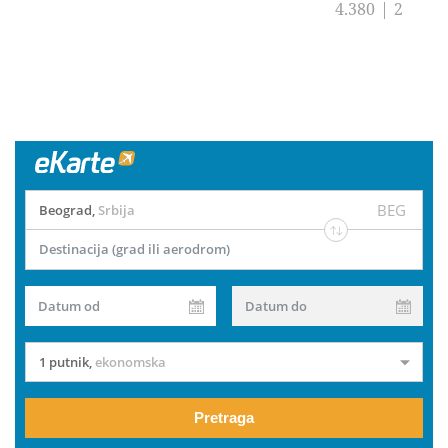
4.380
|
2
BEG
Beograd
,
Srbija
Destinacija (grad ili aerodrom)
Datum od
Datum do
1 putnik
,
ekonomska
Pretraga