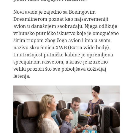
Novi avion je zajedno sa Boeingovim
Dreamlinerom poznat kao najsavremeniji
avion u današnjem saobraćaju. Njega odlikuje
vrhunsko putničko iskustvo koje je omogućeno
širim trupom zbog čega avion i ima u svom
nazivu skraćenicu XWB (Extra wide body).
Unutrašnjost putničke kabine je opremljena
specijalnom rasvetom, a krase je izuzetno
veliki prozori što sve poboljšava doživljaj
letenja.