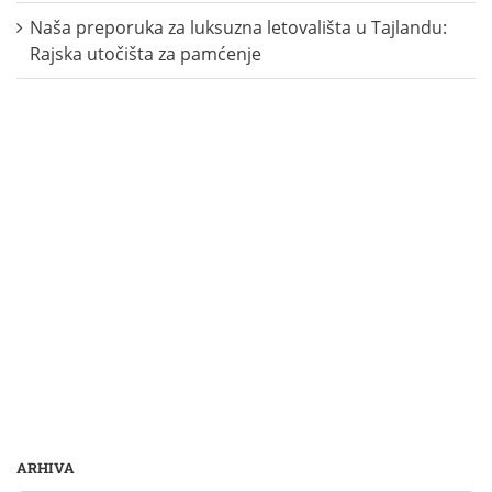
Naša preporuka za luksuzna letovališta u Tajlandu:
Rajska utočišta za pamćenje
ARHIVA