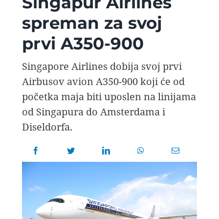
Singapur Airlines
AVIOPEDIA
spreman za svoj
prvi A350-900
SPECIJAL
Singapore Airlines dobija svoj prvi
FOTO PRIČA
Airbusov avion A350-900 koji će od
početka maja biti uposlen na linijama
TEMA
od Singapura do Amsterdama i
Diseldorfa.
AGENT
Search
for: