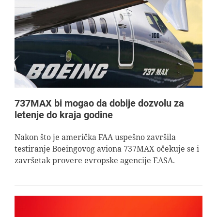
737MAX bi mogao da dobije dozvolu za
letenje do kraja godine
Nakon što je američka FAA uspešno završila
testiranje Boeingovog aviona 737MAX očekuje se i
završetak provere evropske agencije EASA.