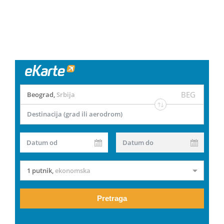
BEG
Beograd
,
Srbija
Destinacija (grad ili aerodrom)
Datum od
Datum do
1 putnik
,
ekonomska
Pretraga