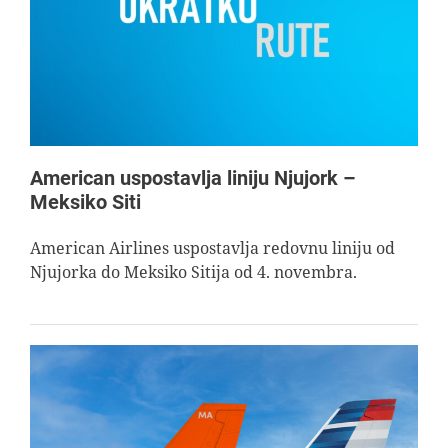
AVIOPEDIA
SPECIJAL
FOTO PRIČA
American uspostavlja liniju Njujork –
Meksiko Siti
TEMA
American Airlines uspostavlja redovnu liniju od
Njujorka do Meksiko Sitija od 4. novembra.
AGENT
Search
for: