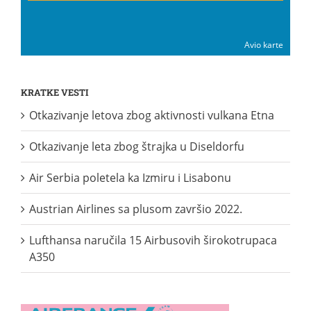
Avio karte
KRATKE VESTI
Otkazivanje letova zbog aktivnosti vulkana Etna
Otkazivanje leta zbog štrajka u Diseldorfu
Air Serbia poletela ka Izmiru i Lisabonu
Austrian Airlines sa plusom završio 2022.
Lufthansa naručila 15 Airbusovih širokotrupaca
A350