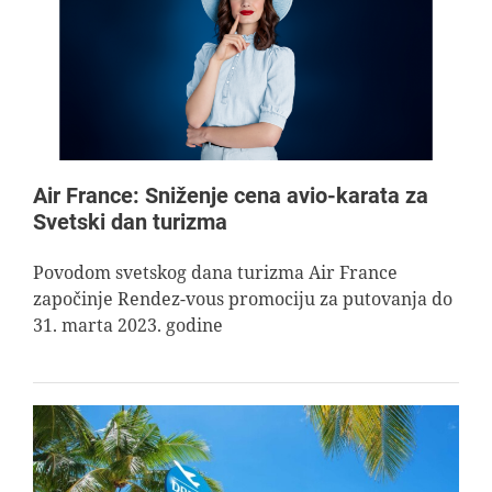
AVIOPEDIA
SPECIJAL
FOTO PRIČA
Air France: Sniženje cena avio-karata za
Svetski dan turizma
TEMA
Povodom svetskog dana turizma Air France
započinje Rendez-vous promociju za putovanja do
AGENT
31. marta 2023. godine
Search
for: