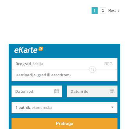
Next
1
2
BEG
Beograd
,
Srbija
Destinacija (grad ili aerodrom)
Datum od
Datum do
1 putnik
,
ekonomska
Pretraga