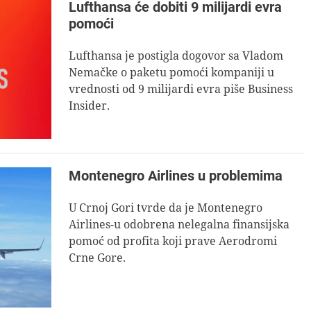
Lufthansa će dobiti 9 milijardi evra
pomoći
Lufthansa je postigla dogovor sa Vladom
Nemačke o paketu pomoći kompaniji u
vrednosti od 9 milijardi evra piše Business
Insider.
Montenegro Airlines u problemima
U Crnoj Gori tvrde da je Montenegro
Airlines-u odobrena nelegalna finansijska
pomoć od profita koji prave Aerodromi
Crne Gore.