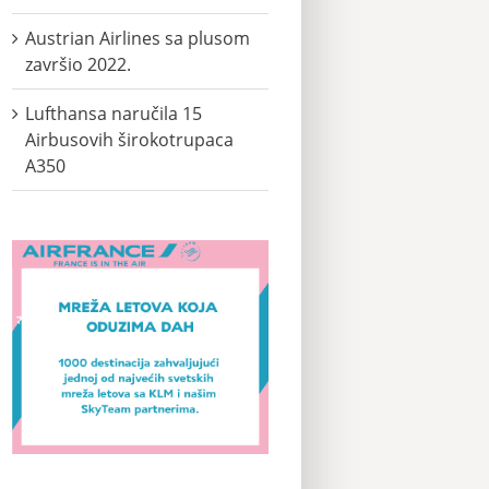
Austrian Airlines sa plusom
završio 2022.
Lufthansa naručila 15
Airbusovih širokotrupaca
A350