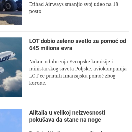
Etihad Airways smanjio svoj udeo na 18
posto
LOT dobio zeleno svetlo za pomoć od
645 miliona evra
Nakon odobrenja Evropske komisije i
ministarskog saveta Poljske, aviokompanija
LOT će primiti finansijsku pomoć zbog
korone.
Alitalia u velikoj neizvesnosti
pokušava da stane na noge