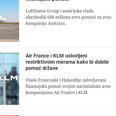
Lufthansa Group i austrijska vlada
obezbedili 600 miliona evra pomoći za avio-
kompaniju Austrian.
Air France i KLM uslovljeni
restriktivnim merama kako bi dobile
pomoć države
Vlade Francuske i Holandije uslovljavaju
finansijsku pomoć svojim nacionalnim avio-
kompanijama Air France i KLM.