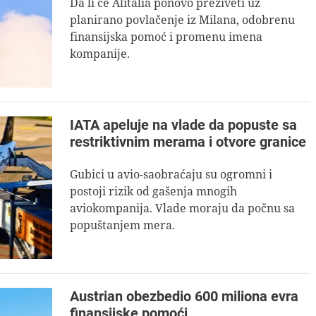
Da li će Alitalia ponovo preživeti uz
planirano povlačenje iz Milana, odobrenu
finansijska pomoć i promenu imena
kompanije.
IATA apeluje na vlade da popuste sa
restriktivnim merama i otvore granice
Gubici u avio-saobraćaju su ogromni i
postoji rizik od gašenja mnogih
aviokompanija. Vlade moraju da počnu sa
popuštanjem mera.
Austrian obezbedio 600 miliona evra
finansijske pomoći