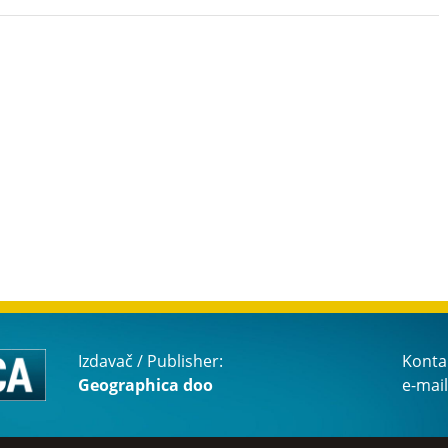
Izdavač / Publisher:
Konta
Geographica doo
e-mail