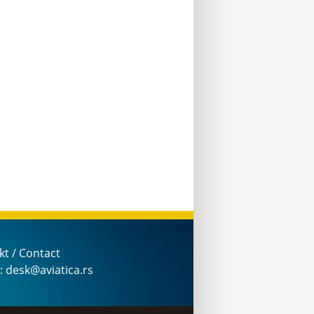
kt / Contact
: desk@aviatica.rs