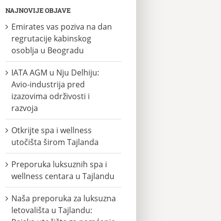
NAJNOVIJE OBJAVE
Emirates vas poziva na dan
regrutacije kabinskog
osoblja u Beogradu
IATA AGM u Nju Delhiju:
Avio-industrija pred
izazovima održivosti i
razvoja
Otkrijte spa i wellness
utočišta širom Tajlanda
Preporuka luksuznih spa i
wellness centara u Tajlandu
Naša preporuka za luksuzna
letovališta u Tajlandu: