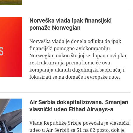
Norveška vlada ipak finansijski
pomaže Norwegian
Norveška vlada je donela odluku da ipak
finansijski pomogne aviokompaniju
Norwegian nakon što joj se dopao novi plan
restruktuiranja prema kome će ova
kompanija ukinuti dugolinijski saobraćaj i
fokusirati se na domaće i evropske rute.
Air Serbia dokapitalizovana. Smanjen
vlasnički udeo Etihad Airways-a
Vlada Republike Srbije povećala je vlasnički
udeo u Air Serbiji sa 51 na 82 posto, dok je