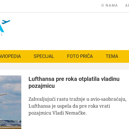
O NAMA
A
AVIOPEDIA
SPECIJAL
FOTO PRIČA
TEMA
Lufthansa pre roka otplatila vladinu
pozajmicu
Zahvaljujući rastu tražnje u avio-saobraćaju,
Lufthansa je uspela da pre roka vrati
pozajmicu Vladi Nemačke.