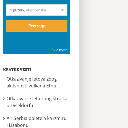
1 putnik
,
ekonomska
Pretraga
Avio karte
KRATKE VESTI
Otkazivanje letova zbog
aktivnosti vulkana Etna
Otkazivanje leta zbog štrajka
u Diseldorfu
Air Serbia poletela ka Izmiru
i Lisabonu