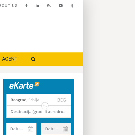
BOUT US
AGENT
BEG
Beograd
,
Srbija
Destinacija (grad ili aerodrom)
Datum od
Datum do