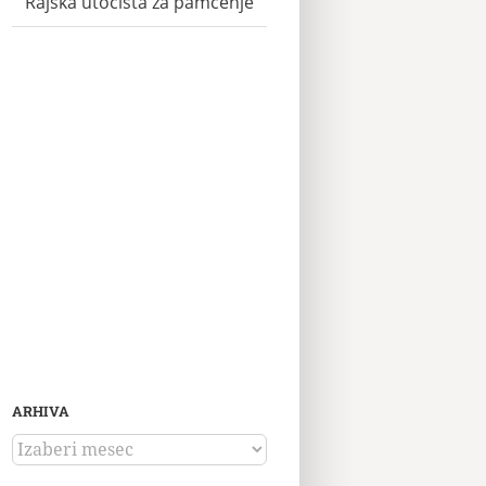
Rajska utočišta za pamćenje
ARHIVA
ARHIVA