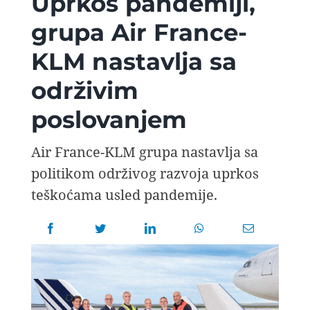
Uprkos pandemiji,
AVIOPEDIA
grupa Air France-
KLM nastavlja sa
SPECIJAL
održivim
FOTO PRIČA
poslovanjem
TEMA
Air France-KLM grupa nastavlja sa
politikom održivog razvoja uprkos
teškoćama usled pandemije.
AGENT
Search
for: