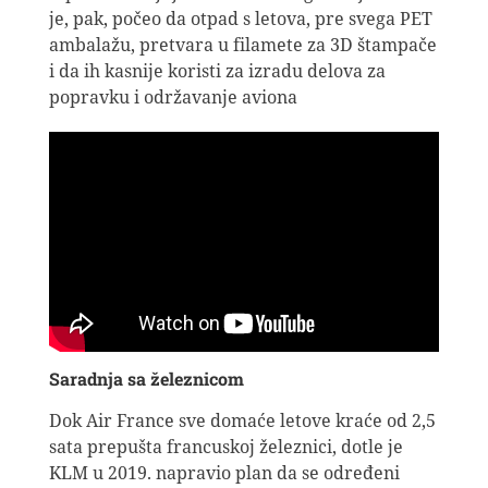
je, pak, počeo da otpad s letova, pre svega PET
ambalažu, pretvara u filamete za 3D štampače
i da ih kasnije koristi za izradu delova za
popravku i održavanje aviona
Saradnja sa železnicom
Dok Air France sve domaće letove kraće od 2,5
sata prepušta francuskoj železnici, dotle je
KLM u 2019. napravio plan da se određeni