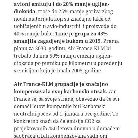
avioni emituju i do 20% manje ugljen-
dioksida,
troše do 25% manje goriva zbog
novih materijala koji su značajno lakši od
uobičajenih u avio-industriji, i proizvode do
40% manje buke.
Time je grupa za 43%
smanjila zagadjenje bukom u 2019.
Prema
planu za 2030. godinu, Air France-KLM bi
trebalo da ima 50% manju emisiju ugljen-
dioksida po putniku po kilometru u poređenju
s emisijom koju je imala 2005. godine.
Air France-KLM grupacije je značajno
kompenzovala svoj karbonski otisak
.
Air
France se, sa svoje strane, obavezao da će svi
domaći letovi kompanije biti karbonski
neutralni počev od 1. januara ove godine. To
konkretno znači da će emisija CO2 za
projektovanih 450 letova dnevno u domaćem
saobraćaju biti kompenzovana sadnjom