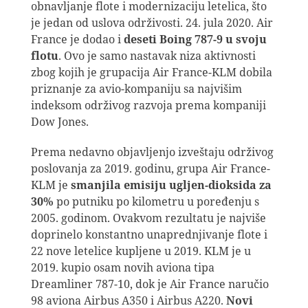
obnavljanje flote i modernizaciju letelica, što
je jedan od uslova održivosti. 24. jula 2020. Air
France je dodao i
deseti Boing 787-9 u svoju
flotu
. Ovo je samo nastavak niza aktivnosti
zbog kojih je grupacija Air France-KLM dobila
priznanje za avio-kompaniju sa najvišim
indeksom održivog razvoja prema kompaniji
Dow Jones.
Prema nedavno objavljenjo izveštaju održivog
poslovanja za 2019. godinu, grupa Air France-
KLM je
smanjila emisiju ugljen-dioksida za
30%
po putniku po kilometru u poređenju s
2005. godinom. Ovakvom rezultatu je najviše
doprinelo konstantno unaprednjivanje flote i
22 nove letelice kupljene u 2019. KLM je u
2019. kupio osam novih aviona tipa
Dreamliner 787-10, dok je Air France naručio
98 aviona Airbus A350 i Airbus A220.
Novi