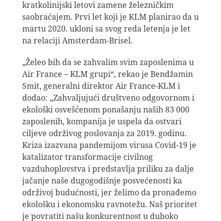
kratkolinijski letovi zamene železničkim
saobraćajem. Prvi let koji je KLM planirao da u
martu 2020. ukloni sa svog reda letenja je let
na relaciji Amsterdam-Brisel.
„Želeo bih da se zahvalim svim zaposlenima u
Air France – KLM grupi“, rekao je Bendžamin
Smit, generalni direktor Air France-KLM i
dodao: „Zahvaljujući društveno odgovornom i
ekološki osvešćenom ponašanju naših 83 000
zaposlenih, kompanija je uspela da ostvari
ciljeve održivog poslovanja za 2019. godinu.
Kriza izazvana pandemijom virusa Covid-19 je
katalizator transformacije civilnog
vazduhoplovstva i predstavlja priliku za dalje
jačanje naše dugogodišnje posvećenosti ka
održivoj budućnosti, jer želimo da pronađemo
ekološku i ekonomsku ravnotežu. Naš prioritet
je povratiti našu konkurentnost u duboko