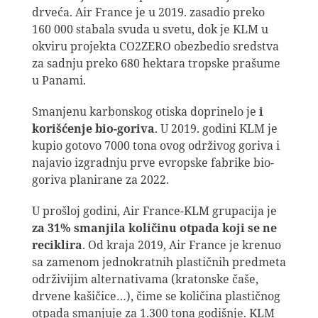
drveća. Air France je u 2019. zasadio preko
160 000 stabala svuda u svetu, dok je KLM u
okviru projekta CO2ZERO obezbedio sredstva
za sadnju preko 680 hektara tropske prašume
u Panami.
Smanjenu karbonskog otiska doprinelo je
i
korišćenje bio-goriva
. U 2019. godini KLM je
kupio gotovo 7000 tona ovog održivog goriva i
najavio izgradnju prve evropske fabrike bio-
goriva planirane za 2022.
U prošloj godini, Air France-KLM grupacija je
za 31% smanjila količinu otpada koji se ne
reciklira
. Od kraja 2019, Air France je krenuo
sa zamenom jednokratnih plastičnih predmeta
održivijim alternativama (kratonske čaše,
drvene kašičice…), čime se količina plastičnog
otpada smanjuje za 1.300 tona godišnje. KLM