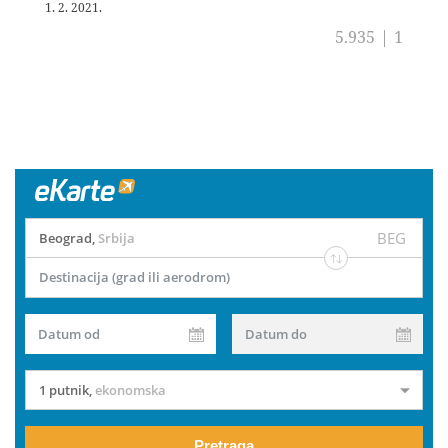
1. 2. 2021.
5.935
|
1
BEG
Beograd
,
Srbija
Destinacija (grad ili aerodrom)
Datum od
Datum do
1 putnik
,
ekonomska
Pretraga