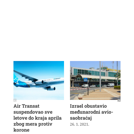
Air Transat
Izrael obustavio
Rya
suspendovao sve
međunarodni avio-
hil
letove do kraja aprila
saobraćaj
zak
zbog mera protiv
Bri
26. 1. 2021.
korone
12. 