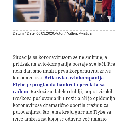
Datum / Date: 06.03.2020.
Autor / Author: Aviatica
Situacija sa koronavirusom se ne smiruje, a
pritisak na avio-kompanije postaje sve jači. Pre
neki dan smo imali i prvu korporativnu žrtvu
koronavirusa.
Britanska aviokompanija
Flybe je proglasila bankrot i prestala sa
radom
. Razlozi su daleko dublji, poput visokih
troškova poslovanja ili Brexit-a ali je epidemija
koronavirusa dramatično oborila tražnju za
putovanjima, što je na kraju gurnulo Flybe sa
ivice ambisa na kojoj se odavno već nalazio.