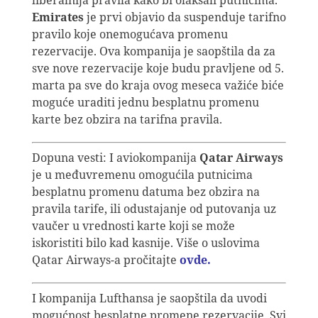
Emirates
je prvi objavio da suspenduje tarifno
pravilo koje onemogućava promenu
rezervacije. Ova kompanija je saopštila da za
sve nove rezervacije koje budu pravljene od 5.
marta pa sve do kraja ovog meseca važiće biće
moguće uraditi jednu besplatnu promenu
karte bez obzira na tarifna pravila.
Dopuna vesti: I aviokompanija
Qatar Airways
je u međuvremenu omogućila putnicima
besplatnu promenu datuma bez obzira na
pravila tarife, ili odustajanje od putovanja uz
vaučer u vrednosti karte koji se može
iskoristiti bilo kad kasnije. Više o uslovima
Qatar Airways-a pročitajte
ovde.
I kompanija Lufthansa je saopštila da uvodi
mogućnost besplatne promene rezervacije. Svi