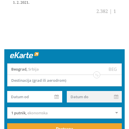
1. 2. 2021.
2.382
|
1
BEG
Beograd
,
Srbija
Destinacija (grad ili aerodrom)
Datum od
Datum do
1 putnik
,
ekonomska
Pretraga