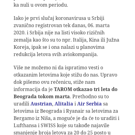
ka nuli u ovom periodu.
Iako je prvi slučaj koronavirusa u Srbiji
zvanično registrovan tek danas, 06. marta
2020. i Srbija nije na listi visoko rizičnih
zemalja kao što su to npr. Italija, Kina ili Južna
Koreja, ipak se i ona nalazi u planovima
redukcija letova svih aviokompanija.
Više ne možemo ni da ispratimo vesti o
otkazanim letovima koje stižu do nas. Upravo
dok pišemo ovu rečenicu, stiže nam
informacija da je
TAROM otkazao tri leta do
Beograda tokom marta
. Prethodno su to
uradili
Austrian
,
Alitalia
i
Air Serbia
sa
letovima iz Beograda i Ryanair sa letovima za
Bergamo iz Niša, a moguće je da će to uraditi i
Lufthansa i SWISS koje su takođe najavile
smanjenje broja letova za 20 do 25 posto u