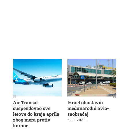
Air Transat
Izrael obustavio
Rya
suspendovao sve
međunarodni avio-
hil
letove do kraja aprila
saobraćaj
zak
zbog mera protiv
Bri
26. 1. 2021.
korone
12. 