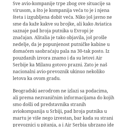
Sve avio-kompanije trpe zbog ove situacije sa
virusom, a što je kompanija veća to je i njena
šteta i izgubljena dobit veća. Niko još javno ne
sme da kaže kakve su brojke, ali kako Aviatica
saznaje pad broja putnika u Evropi je
značajan. Alitalia je tako objavila, još prošle
nedelje, da je popunjenost putničke kabine u
domaćem saobraćaju pala na 30-tak posto. Iz
pouzdanih izvora znamo i da su letovi Air
Serbije ka Milanu gotovo prazni. Zato je naš
nacionalni avio-prevoznik ukinuo nekoliko
letova ka ovom gradu.
Beogradski aerodrom ne izlazi sa podacima,
ali prema nezvaničnim informacijama do kojih
smo došli od predstavnika stranih
aviokompanija u Srbiji, pad broja putnika u
martu je više nego izvestan, bar kada su strani
prevoznici u pitanja, a i Air Serbia ubrzano ide