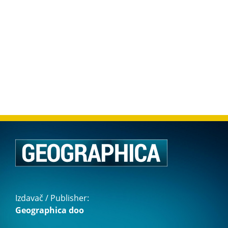
Izdavač / Publisher:
Geographica doo