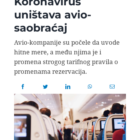
Koronavirus
AVIOPEDIA
uništava avio-
saobraćaj
SPECIJAL
Avio-kompanije su počele da uvode
FOTO PRIČA
hitne mere, a među njima je i
promena strogog tarifnog pravila o
TEMA
promenama rezervacija.
AGENT
Search
for: