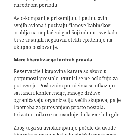
narednom periodu.
Avio-kompanije prizemljuju i petinu svih
svojih aviona i pozivaju članove kabinskog
osoblja na neplaćeni godišnji odmor, sve kako
bi se smanjili negativni efekti epidemije na
ukupno poslovanje.
Mere liberalizacije tarifnih pravila
Rezervacije i kupovina karata su skoro u
potpunosti prestale. Putnici se ne odlučuju za
putovanje. Poslovnim putnicima se otkazuju
sastanci i konferencije, mnoge države
ograničavaju organizaciju većih skupova, pa je
i potreba za putovanjem prosto nestala.
Privatno, niko se ne usuđuje da krene bilo gde.
Zbog toga su aviokompanije počele da uvode
liberalnija pravila kako bi olakšali putnicima.