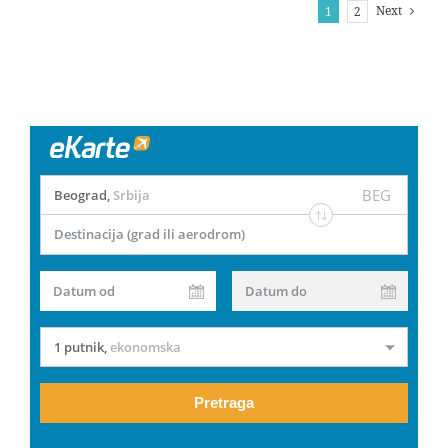
Next
1
2
BEG
Beograd
,
Srbija
Destinacija (grad ili aerodrom)
Datum od
Datum do
1 putnik
,
ekonomska
Pretraga