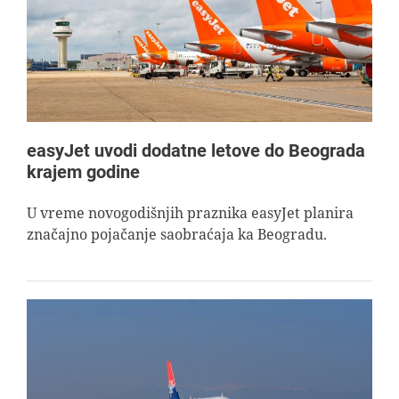
easyJet uvodi dodatne letove do Beograda
krajem godine
U vreme novogodišnjih praznika easyJet planira
značajno pojačanje saobraćaja ka Beogradu.