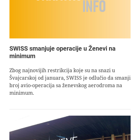
SWISS smanjuje operacije u Ženevi na
minimum
Zbog najnovijih restrikcija koje su na snazi u
Švajcarskoj od januara, SWISS je odlučio da smanji
broj avio-operacija sa ženevskog aerodroma na
minimum.