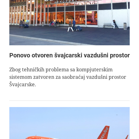
AVIOPEDIA
SPECIJAL
FOTO PRIČA
Ponovo otvoren švajcarski vazdušni prostor
TEMA
Zbog tehničkih problema sa kompjuterskim
sistemom zatvoren za saobraćaj vazdušni prostor
Švajcarske.
AGENT
Search
for: