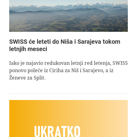
SWISS će leteti do Niša i Sarajeva tokom
letnjih meseci
Iako je najavio redukovan letnji red letenja, SWISS
ponovo poleće iz Ciriha za Niš i Sarajevo, a iz
Ženeve za Split.