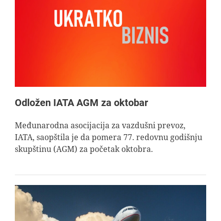
Odložen IATA AGM za oktobar
Međunarodna asocijacija za vazdušni prevoz,
IATA, saopštila je da pomera 77. redovnu godišnju
skupštinu (AGM) za početak oktobra.