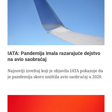
IATA: Pandemija imala razarajuće dejstvo
na avio saobraćaj
Najnoviji izveštaj koji je objavila IATA pokazuje da
je pandemija skoro uništila avio saobraćaj u 2020.