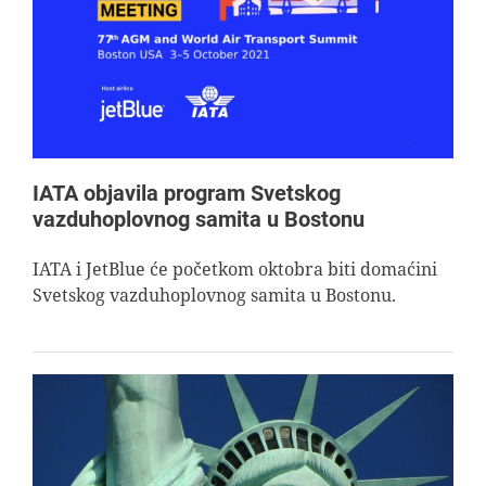
AVIOPEDIA
SPECIJAL
FOTO PRIČA
IATA objavila program Svetskog
vazduhoplovnog samita u Bostonu
TEMA
IATA i JetBlue će početkom oktobra biti domaćini
Svetskog vazduhoplovnog samita u Bostonu.
AGENT
Search
for: