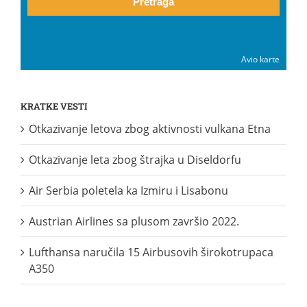
Pretraga
Avio karte
KRATKE VESTI
Otkazivanje letova zbog aktivnosti vulkana Etna
Otkazivanje leta zbog štrajka u Diseldorfu
Air Serbia poletela ka Izmiru i Lisabonu
Austrian Airlines sa plusom završio 2022.
Lufthansa naručila 15 Airbusovih širokotrupaca
A350