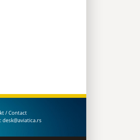
kt / Contact
: desk@aviatica.rs