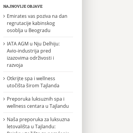
NAJNOVIJE OBJAVE
Emirates vas poziva na dan
regrutacije kabinskog
osoblja u Beogradu
IATA AGM u Nju Delhiju:
Avio-industrija pred
izazovima održivosti i
razvoja
Otkrijte spa i wellness
utočišta širom Tajlanda
Preporuka luksuznih spa i
wellness centara u Tajlandu
Naša preporuka za luksuzna
letovališta u Tajlandu: