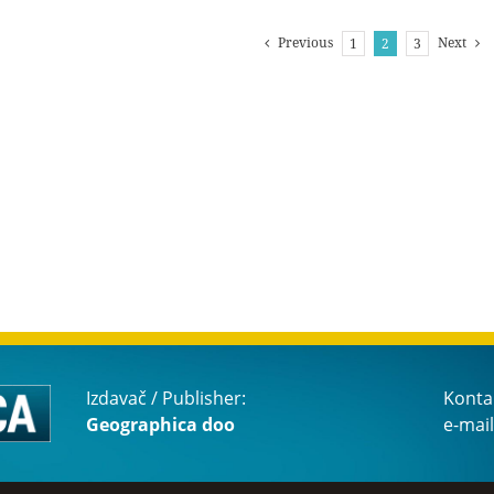
Previous
Next
1
2
3
Izdavač / Publisher:
Konta
Geographica doo
e-mail