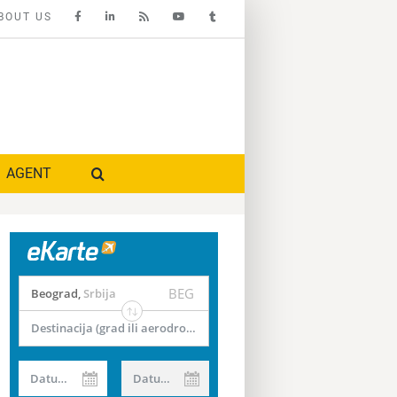
BOUT US
AGENT
BEG
Beograd
,
Srbija
Destinacija (grad ili aerodrom)
Datum od
Datum do