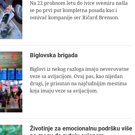
Na 22 probnom letu do ivice svemira našla
se po prvi put kompletna posada kao i
osnivač kompanije ser Ričard Brenson.
Biglovska brigada
Biglovi iz nekog razloga imaju neverovatne
veze sa avijacijom. Ovaj pas, kao nijedan
drugi, je prisutan na najčudnijim mestima
koja imaju veze sa avijacijom.
Životinje za emocionalnu podršku više