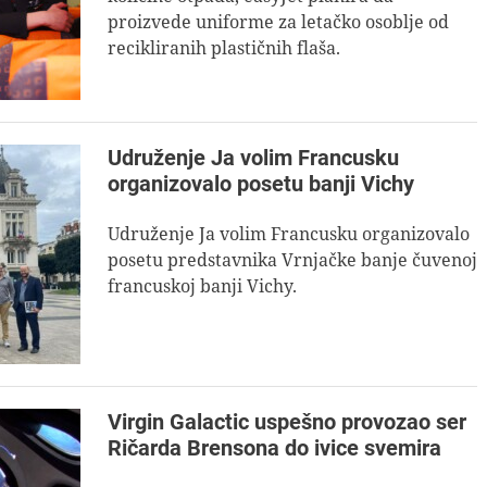
proizvede uniforme za letačko osoblje od
recikliranih plastičnih flaša.
Udruženje Ja volim Francusku
organizovalo posetu banji Vichy
Udruženje Ja volim Francusku organizovalo
posetu predstavnika Vrnjačke banje čuvenoj
francuskoj banji Vichy.
Virgin Galactic uspešno provozao ser
Ričarda Brensona do ivice svemira