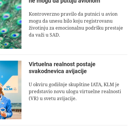
ne mogu da putuju avionom
Kontroverzno pravilo da putnici u avion
mogu da unesu bilo koju registrovanu
životinju za emocionalnu podršku prestaje
da važi u SAD.
Virtuelna realnost postaje
svakodnevica avijacije
U okviru godišnje skupštine IATA, KLM je
predstavio novu ulogu virtuelne realnosti
(VR) u svetu avijacije.