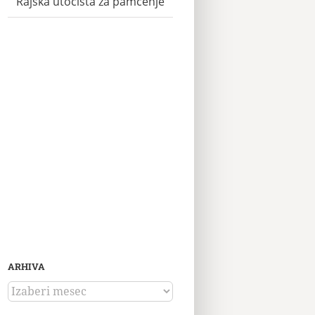
Rajska utočišta za pamćenje
ARHIVA
ARHIVA