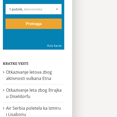
1 putnik
,
ekonomska
Pretraga
Avio karte
KRATKE VESTI
Otkazivanje letova zbog
aktivnosti vulkana Etna
Otkazivanje leta zbog štrajka
u Diseldorfu
Air Serbia poletela ka Izmiru
i Lisabonu