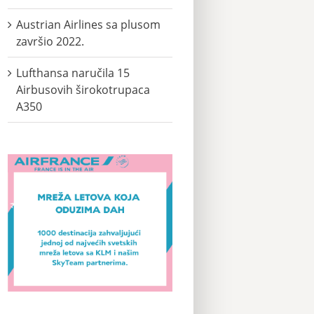
Austrian Airlines sa plusom
završio 2022.
Lufthansa naručila 15
Airbusovih širokotrupaca
A350