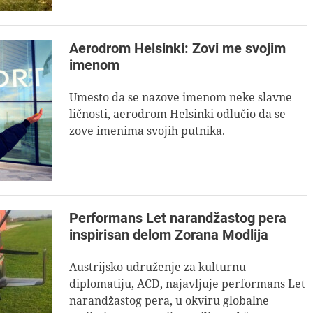
Aerodrom Helsinki: Zovi me svojim
imenom
Umesto da se nazove imenom neke slavne
ličnosti, aerodrom Helsinki odlučio da se
zove imenima svojih putnika.
Performans Let narandžastog pera
inspirisan delom Zorana Modlija
Austrijsko udruženje za kulturnu
diplomatiju, ACD, najavljuje performans Let
narandžastog pera, u okviru globalne