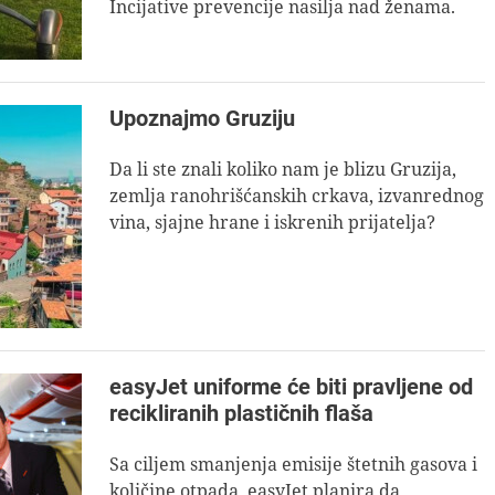
Incijative prevencije nasilja nad ženama.
Upoznajmo Gruziju
Da li ste znali koliko nam je blizu Gruzija,
zemlja ranohrišćanskih crkava, izvanrednog
vina, sjajne hrane i iskrenih prijatelja?
easyJet uniforme će biti pravljene od
recikliranih plastičnih flaša
Sa ciljem smanjenja emisije štetnih gasova i
količine otpada, easyJet planira da