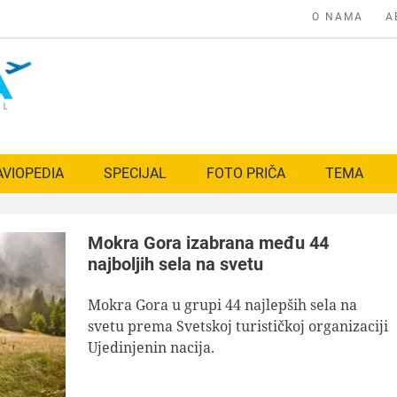
O NAMA
A
AVIOPEDIA
SPECIJAL
FOTO PRIČA
TEMA
Mokra Gora izabrana među 44
najboljih sela na svetu
Mokra Gora u grupi 44 najlepših sela na
svetu prema Svetskoj turističkoj organizaciji
Ujedinjenin nacija.