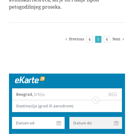
petogodišnjeg proseka.
Previous
Next
4
5
6
BEG
Beograd
,
Srbija
Destinacija (grad ili aerodrom)
Datum od
Datum do