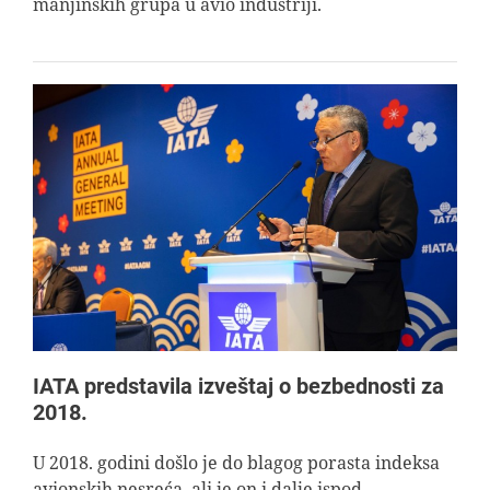
manjinskih grupa u avio industriji.
IATA predstavila izveštaj o bezbednosti za
2018.
U 2018. godini došlo je do blagog porasta indeksa
avionskih nesreća, ali je on i dalje ispod