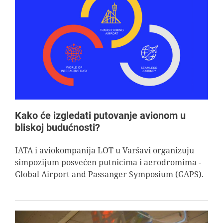
Kako će izgledati putovanje avionom u
bliskoj budućnosti?
IATA i aviokompanija LOT u Varšavi organizuju
simpozijum posvećen putnicima i aerodromima -
Global Airport and Passanger Symposium (GAPS).