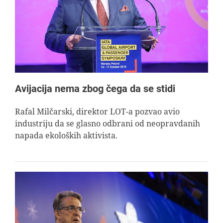
AVIOPEDIA
SPECIJAL
FOTO PRIČA
Avijacija nema zbog čega da se stidi
TEMA
Rafal Milčarski, direktor LOT-a pozvao avio
industriju da se glasno odbrani od neopravdanih
napada ekoloških aktivista.
AGENT
Search
for: