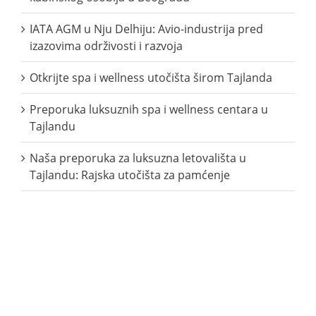
IATA AGM u Nju Delhiju: Avio-industrija pred
izazovima održivosti i razvoja
Otkrijte spa i wellness utočišta širom Tajlanda
Preporuka luksuznih spa i wellness centara u
Tajlandu
Naša preporuka za luksuzna letovališta u
Tajlandu: Rajska utočišta za pamćenje