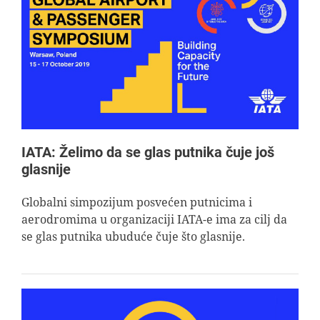
IATA: Želimo da se glas putnika čuje još
glasnije
Globalni simpozijum posvećen putnicima i
aerodromima u organizaciji IATA-e ima za cilj da
se glas putnika ubuduće čuje što glasnije.