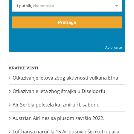
1 putnik
,
ekonomska
Pretraga
Avio karte
KRATKE VESTI
Otkazivanje letova zbog aktivnosti vulkana Etna
Otkazivanje leta zbog štrajka u Diseldorfu
Air Serbia poletela ka Izmiru i Lisabonu
Austrian Airlines sa plusom završio 2022.
Lufthansa naručila 15 Airbusovih širokotrupaca