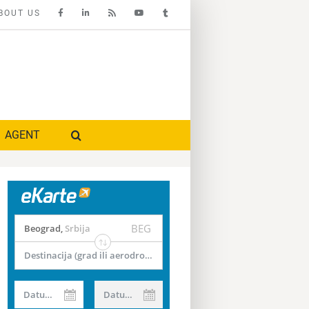
BOUT US
AGENT
BEG
Beograd
,
Srbija
Destinacija (grad ili aerodrom)
Datum od
Datum do