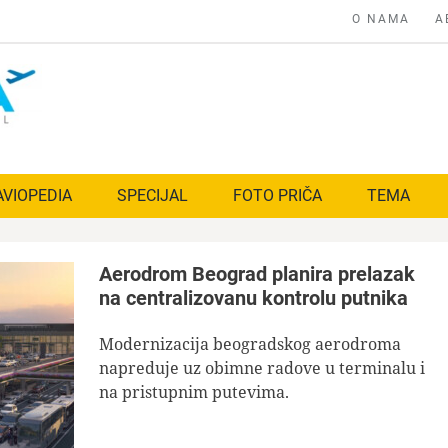
O NAMA
A
AVIOPEDIA
SPECIJAL
FOTO PRIČA
TEMA
Aerodrom Beograd planira prelazak
na centralizovanu kontrolu putnika
Modernizacija beogradskog aerodroma
napreduje uz obimne radove u terminalu i
na pristupnim putevima.