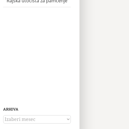
Rajska utočišta za pamćenje
ARHIVA
ARHIVA