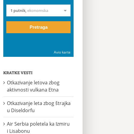
1 putnik
,
ekonomska
Pretraga
Avio karte
KRATKE VESTI
Otkazivanje letova zbog
aktivnosti vulkana Etna
Otkazivanje leta zbog štrajka
u Diseldorfu
Air Serbia poletela ka Izmiru
i Lisabonu