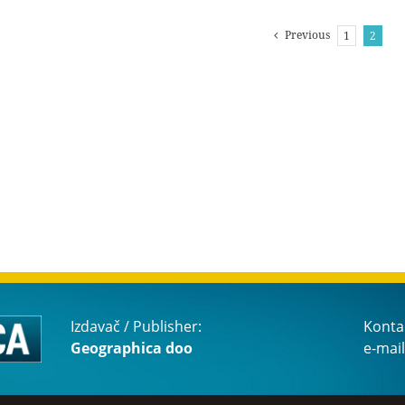
Previous
1
2
Izdavač / Publisher:
Konta
Geographica doo
e-mail