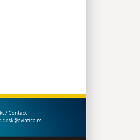
kt / Contact
: desk@aviatica.rs